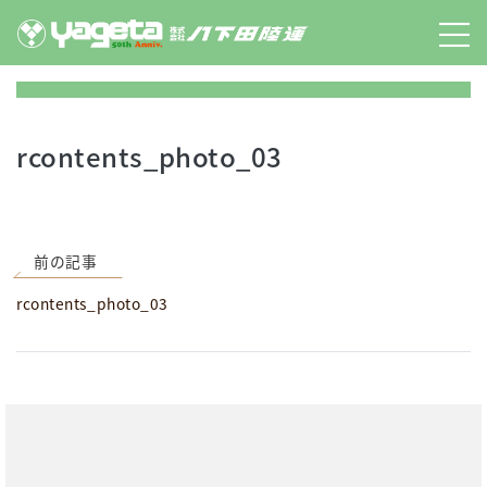
Skip
to
content
rcontents_photo_03
前の記事
rcontents_photo_03