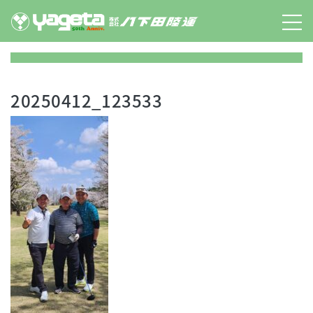
Skip
to
content
20250412_123533