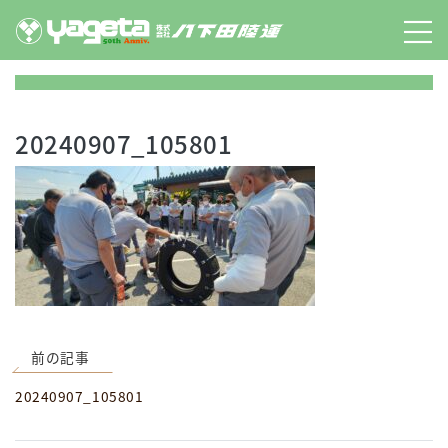
Skip
to
content
20240907_105801
前の記事
20240907_105801