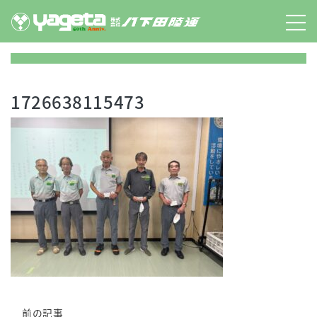
Skip
to
content
1726638115473
前の記事