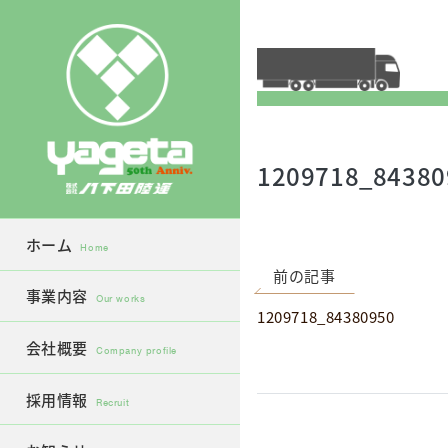
Skip
to
content
1209718_84380
ホーム
Home
前の記事
事業内容
Our works
1209718_84380950
会社概要
Company profile
採用情報
Recruit