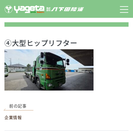
Skip
to
content
④大型ヒップリフター
前の記事
企業情報